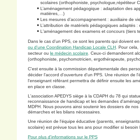
scolaires (orthophoniste, psychologue,répétiteur
L’aménagement pédagogique : adaptation des app
matières,…)
Les mesures d’accompagnement : auxiliaire de vi
L’attribution de matériels pédagogiques adaptés :
L'aménagement des examens et concours (tiers t
Dans le cas d’un PPS, ce sont les parents qui doivent e
ou d'une Coordination Handicap Locale CLH
. Pour cela, 
secteur ou
le médecin scolaire
. Ceux-ci demanderont alo
(orthophoniste, psychomotricien, ergothérapeute, psychol
C'est ensuite à la commission départementale des per
décider l'accord d'ouverture d'un PPS. Une réunion de l
l'enseignant référant permettra de définir ensuite les
en place en classe.
L'association APEDYS siège à la CDAPH du 78 qui statu
reconnaissance de handicap et les demandes d'aménage
MDPH. Nous pouvons ainsi soutenir les dossiers de nos a
démarches et les bilans nécessaires.
Une réunion de l'équipe éducative (parents, enseignants
scolaire) est prévue tous les ans pour modifier si beso
Pour plus d'informations sur le PPS