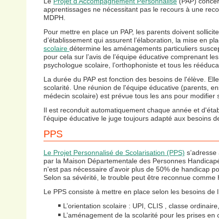
Le
Projet d'Accompagnement Personnalisé
(PAP) concern
apprentissages ne nécessitant pas le recours à une rec
MDPH.
Pour mettre en place un PAP, les parents doivent sollicite
d’établissement qui assurent l’élaboration, la mise en plac
scolaire
détermine les aménagements particuliers suscepti
pour cela sur l’avis de l’équipe éducative comprenant les
psychologue scolaire, l’orthophoniste et tous les rééduca
La durée du PAP est fonction des besoins de l'élève. Elle 
scolarité. Une réunion de l'équipe éducative (parents, e
médecin scolaire) est prévue tous les ans pour modifier
Il est reconduit automatiquement chaque année et d'étab
l'équipe éducative le juge toujours adapté aux besoins de
PPS
Le Projet Personnalisé de Scolarisation (PPS)
s’adresse 
par la Maison Départementale des Personnes Handicap
n'est pas nécessaire d'avoir plus de 50% de handicap po
Selon sa sévérité, le trouble peut être reconnue comme
Le PPS consiste à mettre en place selon les besoins de l’
L’orientation scolaire : UPI, CLIS , classe ordinaire
L’aménagement de la scolarité pour les prises en 