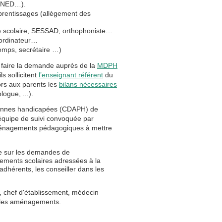
 CNED…).
rentissages (allègement des
e scolaire, SESSAD, orthophoniste…
 ordinateur…
emps, secrétaire …)
n faire la demande auprès de la
MDPH
ils sollicitent
l’enseignant référent
du
rs aux parents les
bilans nécessaires
ogue, ...).
sonnes handicapées (CDAPH) de
'équipe de suivi convoquée par
 aménagements pédagogiques à mettre
e sur les demandes de
ments scolaires adressées à la
dhérents, les conseiller dans les
, chef d'établissement, médecin
in les aménagements.