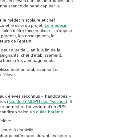
e les élèves atteints de troubles des
onnaissance de handicap par la
r le médecin scolaire et chef
e et le suivi du projet.
Le médecin
bles d’être mis en place. Il s’appuie
 parents, les enseignants, le
teurs de l'enfant.
peut aller de 1 an à la fin de la
nseignants, chef d'établissement,
 si besoin les aménagements.
lissement en établissement si
 l'élève.
aux élèves reconnus « handicapés »
ées (
site de la MDPH des Yvelines
). Il
ur permettre l'ouverture d'un PPS.
 handicap selon un
guide barème
.
élève :
, cours à domicile.
charge extérieures durant les heures